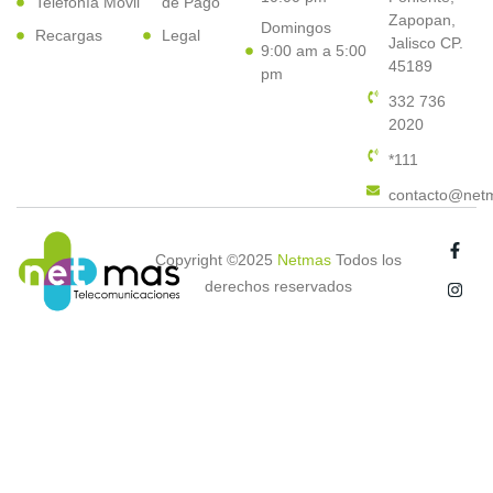
Telefonía Movil
de Pago
Zapopan,
Domingos
Recargas
Legal
Jalisco CP.
9:00 am a 5:00
45189
pm
332 736
2020
*111
contacto@net
Copyright ©2025
Netmas
Todos los
derechos reservados