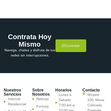
Contrata Hoy
Mismo
Contratar
Navega, chatea y disfruta de tus
redes sin interrupciones.
Nuestros
Sobre
Horarios
Contacto
Servicios
Nosotros
Lunes a
Mirador
Internet
Netmas
Sábado
100, Mesa
Residencial
7:00 am a
Colorada
Formas
10:00 pm
Poniente,