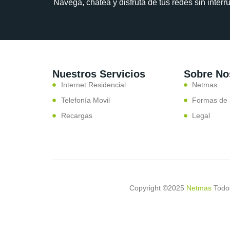
Navega, chatea y disfruta de tus redes sin interr
Nuestros Servicios
Sobre No
Internet Residencial
Netmas
Telefonía Movil
Formas de
Recargas
Legal
Copyright ©2025
Netmas
Todos