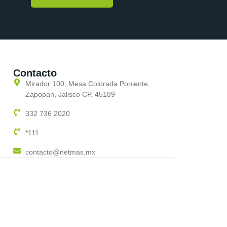
Contacto
Mirador 100, Mesa Colorada Poniente,
Zapopan, Jalisco CP. 45189
332 736 2020
*111
contacto@netmas.mx