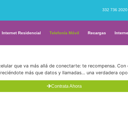
332 736 2020
celular que va más allá de conectarte: te recompensa.
Internet Residencial
Telefonía Móvil
Recargas
Intern
celular que va más allá de conectarte: te recompensa. Con 
freciéndote más que datos y llamadas… una verdadera opor
Contrata Ahora